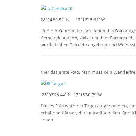
28°04‘30.51‘‘ N 17°16‘15.92’’ W
sind die Koordinaten, an denen das Foto aufge
Gemeinde Alajeró, zwischen dem Barranco de 
wurde früher Getreide angebaut und Weidewir
Hier das erste Foto. Man muss kein Wanderfr
28°03’26.44“ N 17°13’30.79“W
Dieses Foto wurde in Targa aufgenommen, eine
erhaltene Häuser, die im traditionellen ländli
sehen.