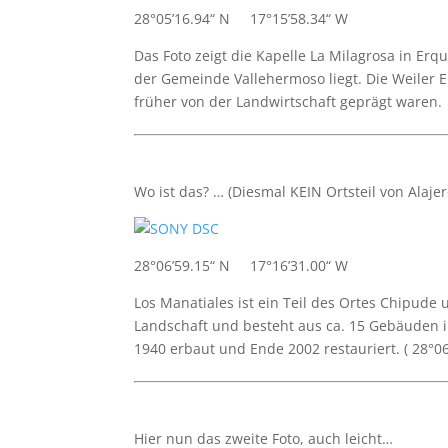
28°05’16.94“ N 17°15’58.34“ W
Das Foto zeigt die Kapelle La Milagrosa in Er
der Gemeinde Vallehermoso liegt. Die Weiler 
früher von der Landwirtschaft geprägt waren.
Wo ist das? … (Diesmal KEIN Ortsteil von Alaje
28°06’59.15“ N 17°16’31.00“ W
Los Manatiales ist ein Teil des Ortes Chipud
Landschaft und besteht aus ca. 15 Gebäuden im
1940 erbaut und Ende 2002 restauriert. ( 28°0
Hier nun das zweite Foto, auch leicht…