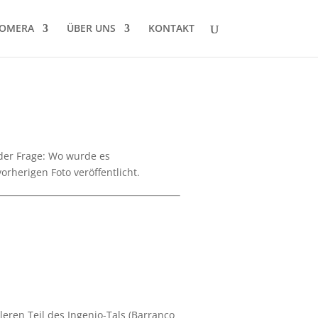
GOMERA
ÜBER UNS
KONTAKT
t der Frage: Wo wurde es
rherigen Foto veröffentlicht.
eren Teil des Ingenio-Tals (Barranco