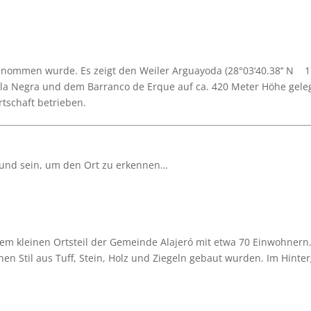
nommen wurde. Es zeigt den Weiler Arguayoda (28°03‘40.38‘‘ N 17°1
la Negra und dem Barranco de Erque auf ca. 420 Meter Höhe gele
tschaft betrieben.
eund sein, um den Ort zu erkennen…
m kleinen Ortsteil der Gemeinde Alajeró mit etwa 70 Einwohnern. I
chen Stil aus Tuff, Stein, Holz und Ziegeln gebaut wurden. Im Hint