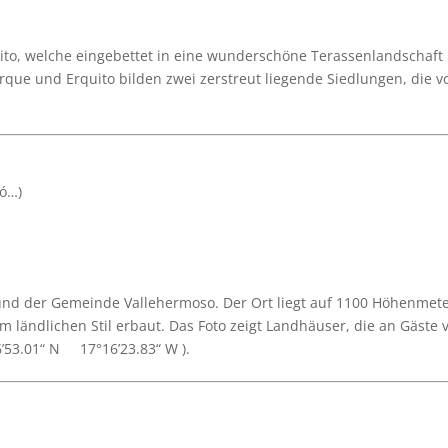
quito, welche eingebettet in eine wunderschöne Terassenlandschaft 
Erque und Erquito bilden zwei zerstreut liegende Siedlungen, di
ró…)
e und der Gemeinde Vallehermoso. Der Ort liegt auf 1100 Höhenmet
 ländlichen Stil erbaut. Das Foto zeigt Landhäuser, die an Gäste 
6’53.01“ N 17°16’23.83“ W ).