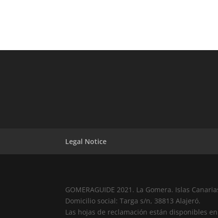
Legal Notice
GOMERAGUIDE 2021. La Gomera. Islas Canaria
Domicilio social: Targa s/n, 38813 Alajeró.
Las hojas de reclamación están disponibles en